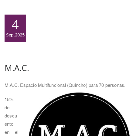
4
Sep,2025
M.A.C.
M.A.C. Espacio Multifuncional (Quincho) para 70 personas.
15%
de
descu
ento
en el