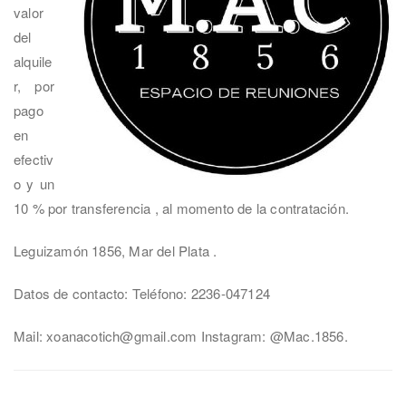
valor
del
alquile
r, por
pago
en
efectiv
o y un
10 % por transferencia , al momento de la contratación.
Leguizamón 1856, Mar del Plata .
Datos de contacto: Teléfono: 2236-047124
Mail: xoanacotich@gmail.com Instagram: @Mac.1856.