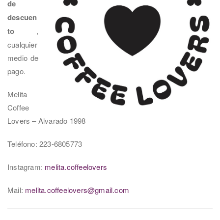
de
descuen
to
,
cualquier
medio de
pago.
Melita
Coffee
Lovers – Alvarado 1998
Teléfono: 223-6805773
Instagram:
melita.coffeelovers
Mail:
melita.coffeelovers@gmail.com