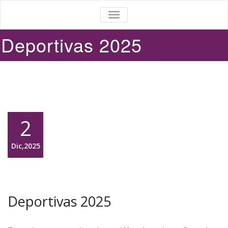
ALTERNAR
LA
NAVEGACIÓN
Deportivas 2025
2
Dic,2025
Deportivas 2025